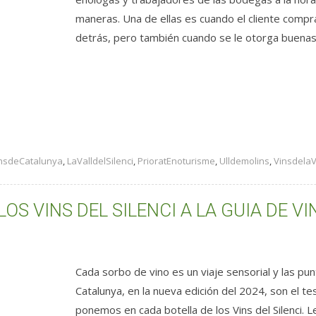
maneras. Una de ellas es cuando el cliente compra 
detrás, pero también cuando se le otorga buenas 
nsdeCatalunya
,
LaValldelSilenci
,
PrioratEnoturisme
,
Ulldemolins
,
VinsdelaV
S VINS DEL SILENCI A LA GUIA DE V
Cada sorbo de vino es un viaje sensorial y las pu
Catalunya, en la nueva edición del 2024, son el te
ponemos en cada botella de los Vins del Silenci.