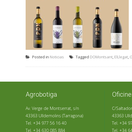
Posted in
Noticias
Tagged
DOMontsant
,
ElLlegat
,
G
Agrobotiga
Oficine
Av. Verge de Montserrat, s/n
C/Saltador
43363 Ulldemolins (Tarragona)
43363 Ulld
Tel. +34 977 56 16 40
Tel. +34 9
Tel. +34 630 085 884
Tel. +34 6