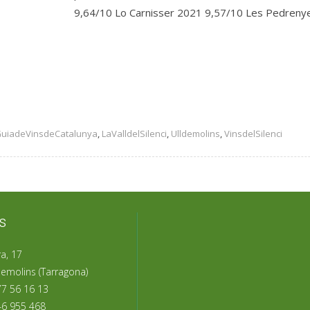
9,64/10 Lo Carnisser 2021 9,57/10 Les Pedrenyer
uiadeVinsdeCatalunya
,
LaValldelSilenci
,
Ulldemolins
,
VinsdelSilenci
s
a, 17
emolins (Tarragona)
77 56 16 13
46 955 468