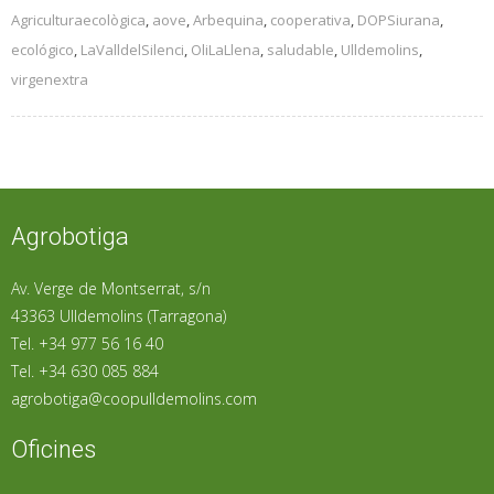
Agriculturaecològica
,
aove
,
Arbequina
,
cooperativa
,
DOPSiurana
,
ecológico
,
LaValldelSilenci
,
OliLaLlena
,
saludable
,
Ulldemolins
,
virgenextra
Agrobotiga
Av. Verge de Montserrat, s/n
43363 Ulldemolins (Tarragona)
Tel. +34 977 56 16 40
Tel. +34 630 085 884
agrobotiga@coopulldemolins.com
Oficines