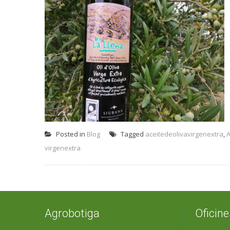
Posted in
Blog
Tagged
aceitedeolivavirgenextra
,
A
virgenextra
Agrobotiga
Oficine