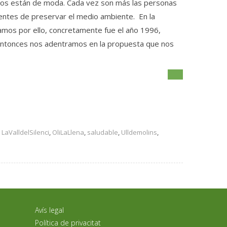
gicos están de moda. Cada vez son más las personas
ientes de preservar el medio ambiente. En la
mos por ello, concretamente fue el año 1996,
 entonces nos adentramos en la propuesta que nos
,
LaValldelSilenci
,
OliLaLlena
,
saludable
,
Ulldemolins
,
Avís legal
Política de privacitat