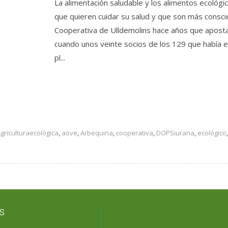
La alimentación saludable y los alimentos ecoló
que quieren cuidar su salud y que son más consc
Cooperativa de Ulldemolins hace años que aposta
cuando unos veinte socios de los 129 que había
pl...
griculturaecològica
,
aove
,
Arbequina
,
cooperativa
,
DOPSiurana
,
ecológico
s